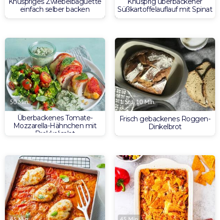
Knuspriges Zwiebelbaguette
Knusprig überbackener
einfach selber backen
Süßkartoffelauflauf mit Spinat
50 Min.
1 Std. 10 Min.
Überbackenes Tomate-
Frisch gebackenes Roggen-
Mozzarella-Hähnchen mit
Dinkelbrot
Brokkolisalat
45 Min.
45 Min.