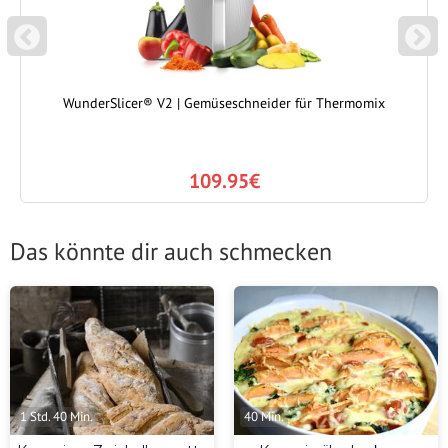
P
N
REVIOUS
EXT
WunderSlicer® V2 | Gemüseschneider für Thermomix
109.95€
Das könnte dir auch schmecken
1 Std. 40 Min.
40 Min.