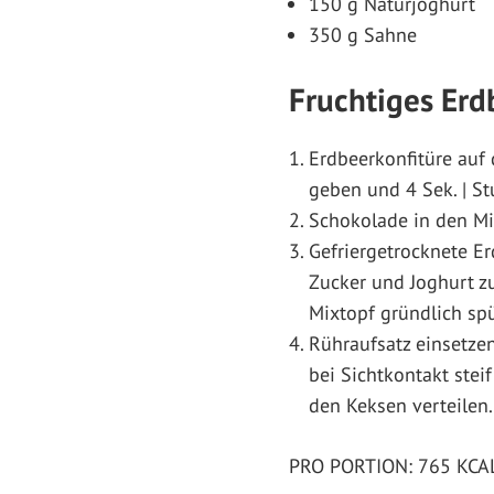
150 g Naturjoghurt
350 g Sahne
Fruchtiges Er
Erdbeerkonfitüre auf
geben und 4 Sek. | St
Schokolade in den Mix
Gefriergetrocknete Er
Zucker und Joghurt z
Mixtopf gründlich spü
Rühraufsatz einsetze
bei Sichtkontakt ste
den Keksen verteilen.
PRO PORTION: 765 KCAL |