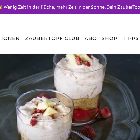
!
Wenig Zeit in der Küche, mehr Zeit in der Sonne. Dein ZauberTo
TIONEN
ZAUBERTOPF CLUB
ABO
SHOP
TIPPS