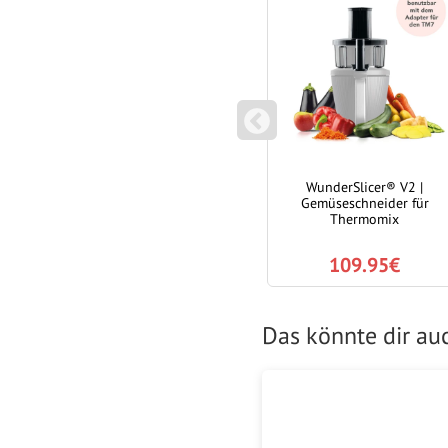
P
REVIOUS
räger)
WunderPeeler® (mit Träger) |
WunderSlicer® V2 |
satz für
Kartoffelschäler-Aufsatz für
Gemüseschneider für
, TM5,
Monsieur Cuisine
Thermomix
24.95€
109.95€
Das könnte dir a