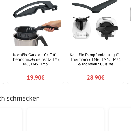
KochFix Garkorb-Griff für
KochFix Dampfumleitung für
Thermomix-Gareinsatz TM7,
Thermomix TM6, TM5, TM31
TM6, TM5, TM31
& Monsieur Cuisine
19.90€
28.90€
uch schmecken