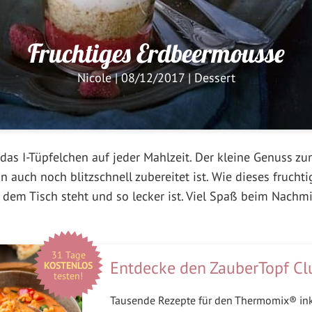
Fruchtiges Erdbeermousse
Nicole
|
08/12/2017
|
Dessert
t das I-Tüpfelchen auf jeder Mahlzeit. Der kleine Genuss z
 auch noch blitzschnell zubereitet ist. Wie dieses frucht
dem Tisch steht und so lecker ist. Viel Spaß beim Nachm
31 Tage
Entdecke den ZauberTopf Cl
KOSTENLOS
testen!
Tausende Rezepte für den Thermomix® in