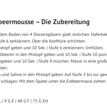
dbeermousse – Die Zubereitung
 dem Boden von 4 Dessertgläsern glatt streichen. Haferke
ufe 6 zerkleinern. Über die Konfitüre schichten.
topf geben und 10 Sek. | Stufe 6 zerkleinern. Umfüllen.
dbeeren in den Mixtopf geben und 10 Sek. | Stufe 10 pulv
ugeben und 10 Sek. | Stufe 4 mischen. Masse in eine groß
len.
n und Sahne in den Mixtopf geben. Auf Stufe 3 bis zur ge
if schlagen. Mit dem Spatel unter die Erdbeermasse ziehe
 9 G E | 48 G F | 75 G KH