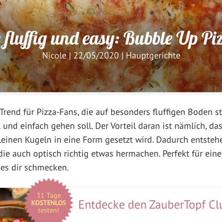
 fluffig und easy: Bubble Up Pi
Nicole
|
22/05/2020
|
Hauptgerichte
Trend für Pizza-Fans, die auf besonders fluffigen Boden st
 und einfach gehen soll. Der Vorteil daran ist nämlich, das
kleinen Kugeln in eine Form gesetzt wird. Dadurch entste
 die auch optisch richtig etwas hermachen. Perfekt für ein
 es dir schmecken.
31 Tage
Entdecke den ZauberTopf Cl
KOSTENLOS
testen!