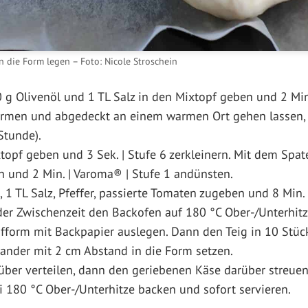
n die Form legen – Foto: Nicole Stroschein
0 g Olivenöl und 1 TL Salz in den Mixtopf geben und 2 Min.
formen und abgedeckt an einem warmen Ort gehen lassen, 
Stunde).
opf geben und 3 Sek. | Stufe 6 zerkleinern. Mit dem Spat
n und 2 Min. | Varoma® | Stufe 1 andünsten.
 1 TL Salz, Pfeffer, passierte Tomaten zugeben und 8 Min.
der Zwischenzeit den Backofen auf 180 °C Ober-/Unterhitz
ufform mit Backpapier auslegen. Dann den Teig in 10 Stück
nder mit 2 cm Abstand in die Form setzen.
ber verteilen, dann den geriebenen Käse darüber streuen
 180 °C Ober-/Unterhitze backen und sofort servieren.