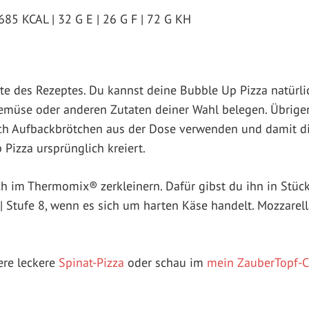
685 KCAL | 32 G E | 26 G F | 72 G KH
ante des Rezeptes. Du kannst deine Bubble Up Pizza natürl
Gemüse oder anderen Zutaten deiner Wahl belegen. Übrige
uch Aufbackbrötchen aus der Dose verwenden und damit di
Pizza ursprünglich kreiert.
h im Thermomix® zerkleinern. Dafür gibst du ihn in Stüc
 | Stufe 8, wenn es sich um harten Käse handelt. Mozzarell
ere leckere
Spinat-Pizza
oder schau im
mein ZauberTopf-C