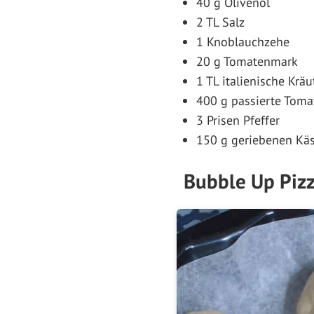
40 g Olivenöl
2 TL Salz
1 Knoblauchzehe
20 g Tomatenmark
1 TL italienische Kräu
400 g passierte Toma
3 Prisen Pfeffer
150 g geriebenen Käs
Bubble Up Pizz