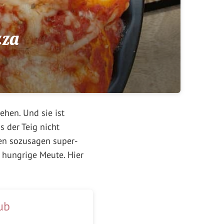
zza
ehen. Und sie ist
s der Teig nicht
hen sozusagen super-
e hungrige Meute. Hier
ub