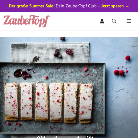
Der große Summer Sale!
Dein ZauberTopf Club –
Jetzt sparen →
Zum
Inhalt
springen
Men