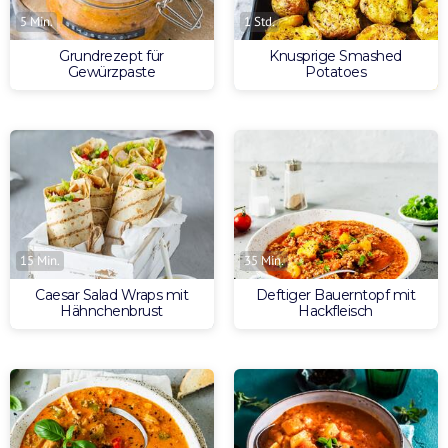
5 Min.
1 Std.
Grundrezept für
Knusprige Smashed
Gewürzpaste
Potatoes
15 Min.
35 Min.
Caesar Salad Wraps mit
Deftiger Bauerntopf mit
Hähnchenbrust
Hackfleisch