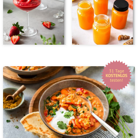
31 Tage
KOSTENLOS
testen!