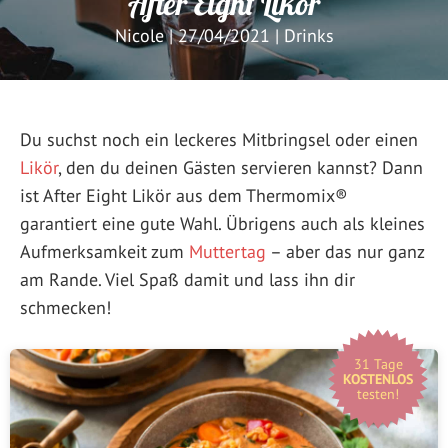
After Eight Likör
Nicole
|
27/04/2021
|
Drinks
Du suchst noch ein leckeres Mitbringsel oder einen
Likör
, den du deinen Gästen servieren kannst? Dann
ist After Eight Likör aus dem Thermomix®
garantiert eine gute Wahl. Übrigens auch als kleines
Aufmerksamkeit zum
Muttertag
– aber das nur ganz
am Rande. Viel Spaß damit und lass ihn dir
schmecken!
31 Tage
KOSTENLOS
testen!