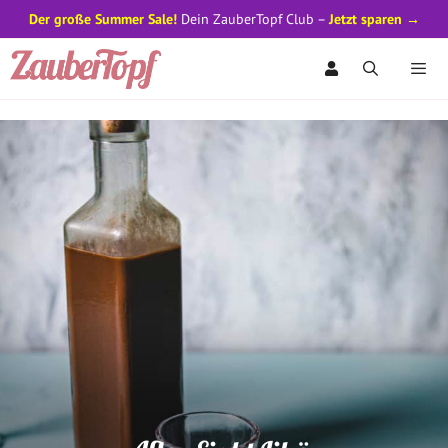
Der große Summer Sale!
Dein ZauberTopf Club –
Jetzt sparen →
Zum
Inhalt
springen
Men