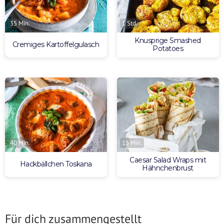
35 Min.
1 Std.
Knusprige Smashed
Cremiges Kartoffelgulasch
Potatoes
40 Min.
15 Min.
Caesar Salad Wraps mit
Hackbällchen Toskana
Hähnchenbrust
Für dich zusammengestellt