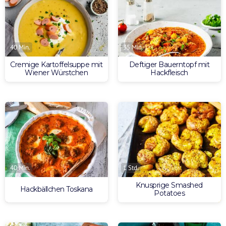
40 Min.
35 Min.
Cremige Kartoffelsuppe mit
Deftiger Bauerntopf mit
Wiener Würstchen
Hackfleisch
40 Min.
1 Std.
Knusprige Smashed
Hackbällchen Toskana
Potatoes