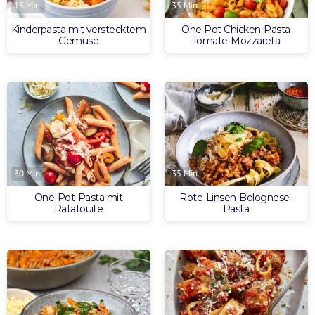
15 Min.
35 Min.
Kinderpasta mit verstecktem
One Pot Chicken-Pasta
Gemüse
Tomate-Mozzarella
30 Min.
35 Min.
One-Pot-Pasta mit
Rote-Linsen-Bolognese-
Ratatouille
Pasta