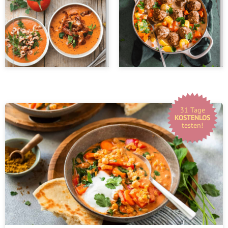
31 Tage
KOSTENLOS
testen!