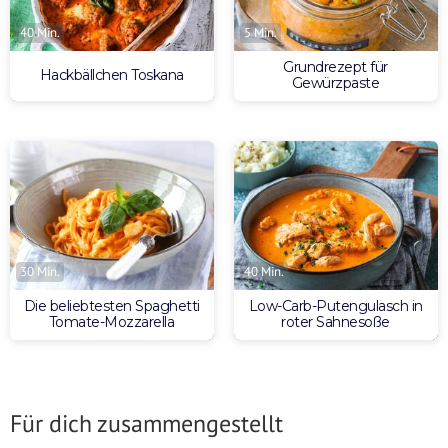
40 Min.
5 Min.
Grundrezept für
Hackbällchen Toskana
Gewürzpaste
30 Min.
40 Min.
Die beliebtesten Spaghetti
Low-Carb-Putengulasch in
Tomate-Mozzarella
roter Sahnesoße
Für dich zusammengestellt