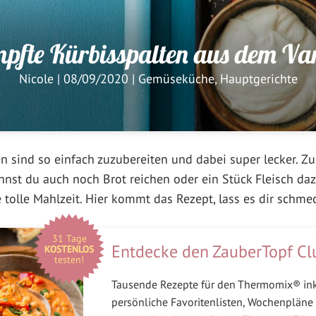
pfte Kürbisspalten aus dem V
Nicole
|
08/09/2020
|
Gemüseküche
,
Hauptgerichte
 sind so einfach zuzubereiten und dabei super lecker. Zu
nst du auch noch Brot reichen oder ein Stück Fleisch dazu 
 tolle Mahlzeit. Hier kommt das Rezept, lass es dir schme
31 Tage
Entdecke den ZauberTopf Cl
KOSTENLOS
testen!
Tausende Rezepte für den Thermomix® in
persönliche Favoritenlisten, Wochenpläne 