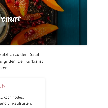
aroma®
sätzlich zu dem Salat
grillen. Der Kürbis ist
cken.
ub
kl. Kochmodus,
und Einkaufslisten,