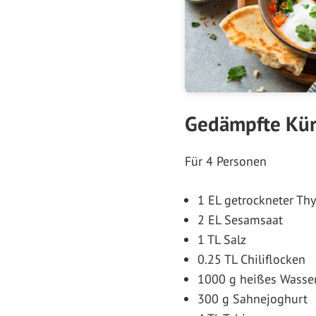
Gedämpfte Kürb
Für 4 Personen
1 EL getrockneter Th
2 EL Sesamsaat
1 TL Salz
0.25 TL Chiliflocken
1000 g heißes Wasse
300 g Sahnejoghurt