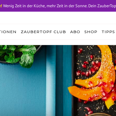
!
Wenig Zeit in der Küche, mehr Zeit in der Sonne. Dein ZauberTo
TIONEN
ZAUBERTOPF CLUB
ABO
SHOP
TIPPS