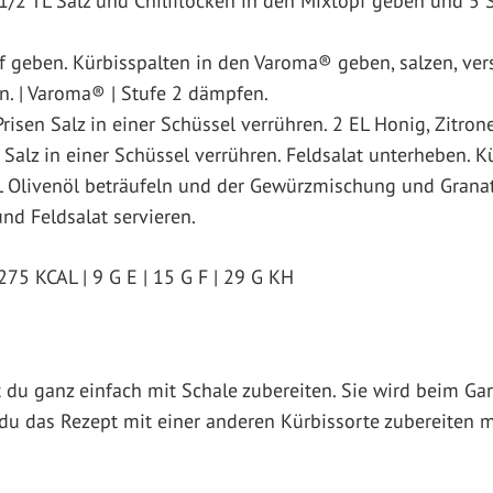
/2 TL Salz und Chiliflocken in den Mixtopf geben und 5 S
f geben. Kürbisspalten in den Varoma® geben, salzen, ver
n. | Varoma® | Stufe 2 dämpfen.
risen Salz in einer Schüssel verrühren. 2 EL Honig, Zitrone
 Salz in einer Schüssel verrühren. Feldsalat unterheben. K
EL Olivenöl beträufeln und der Gewürzmischung und Grana
nd Feldsalat servieren.
275 KCAL | 9 G E | 15 G F | 29 G KH
 du ganz einfach mit Schale zubereiten. Sie wird beim Ga
du das Rezept mit einer anderen Kürbissorte zubereiten 