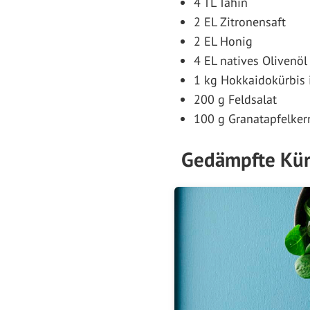
4 TL Tahin
2 EL Zitronensaft
2 EL Honig
4 EL natives Olivenöl
1 kg Hokkaidokürbis 
200 g Feldsalat
100 g Granatapfelker
Gedämpfte Kür