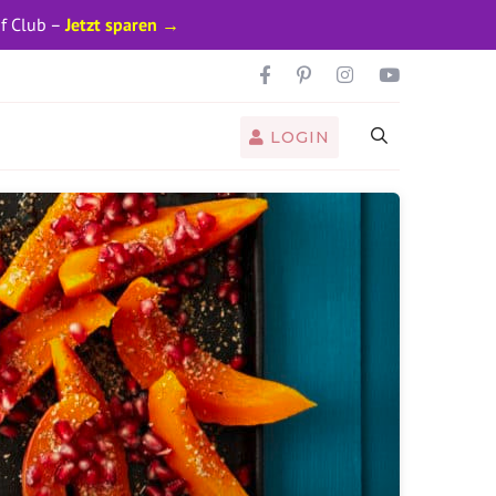
pf Club –
Jetzt sparen →
LOGIN