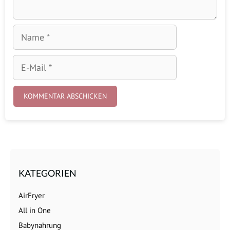
Name
E-
Mail
KATEGORIEN
AirFryer
All in One
Babynahrung