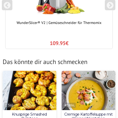
P
N
REVIOUS
EXT
WunderSlicer® V2 | Gemüseschneider für Thermomix
109.95€
Das könnte dir auch schmecken
1 Std.
40 Min.
Knusprige Smashed
Cremige Kartoffelsuppe mit