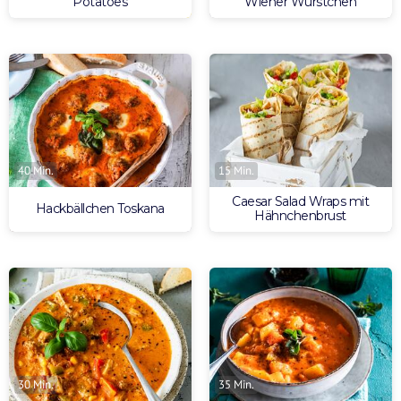
Potatoes
Wiener Würstchen
40 Min.
15 Min.
Caesar Salad Wraps mit
Hackbällchen Toskana
Hähnchenbrust
30 Min.
35 Min.