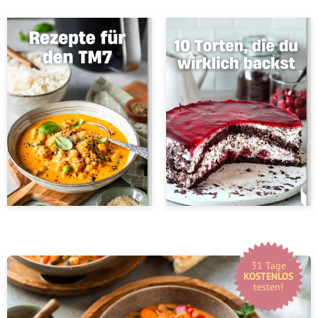
31 Tage
KOSTENLOS
testen!