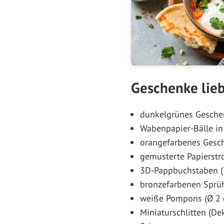
Geschenke lieb
dunkelgrünes Gesche
Wabenpapier-Bälle in
orangefarbenes Ges
gemusterte Papierst
3D-Pappbuchstaben (
bronzefarbenen Sprüh
weiße Pompons (Ø 2 
Miniaturschlitten (De