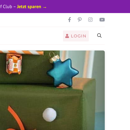
pf Club –
Jetzt sparen →
LOGIN