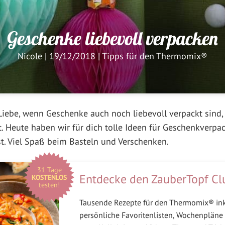
Geschenke liebevoll verpacken
Nicole
|
19/12/2018
|
Tipps für den Thermomix®
Liebe, wenn Geschenke auch noch liebevoll verpackt sind
t. Heute haben wir für dich tolle Ideen für Geschenkverpa
t. Viel Spaß beim Basteln und Verschenken.
31 Tage
Entdecke den ZauberTopf Cl
KOSTENLOS
testen!
Tausende Rezepte für den Thermomix® in
persönliche Favoritenlisten, Wochenpläne 