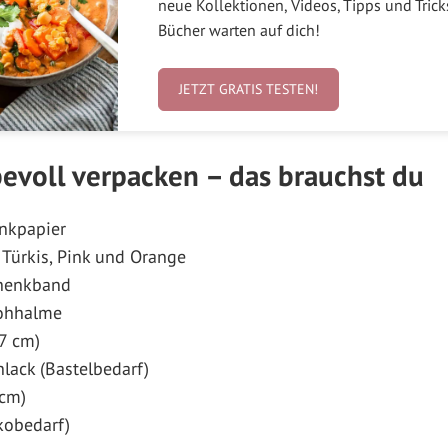
neue Kollektionen, Videos, Tipps und Tric
Bücher warten auf dich!
JETZT GRATIS TESTEN!
evoll verpacken – das brauchst du
nkpapier
 Türkis, Pink und Orange
chenkband
rohhalme
7 cm)
lack (Bastelbedarf)
cm)
kobedarf)