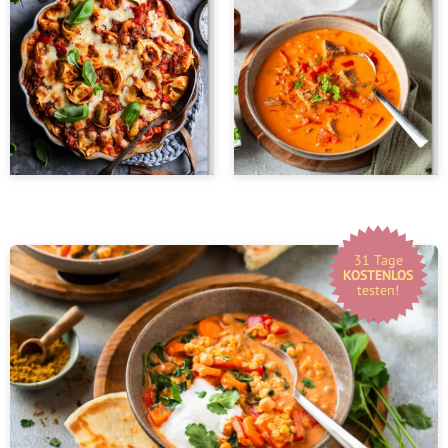
31 Tage
KOSTENLOS
testen!