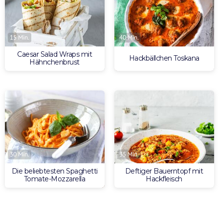
15 Min.
40 Min.
Caesar Salad Wraps mit
Hackbällchen Toskana
Hähnchenbrust
30 Min.
35 Min.
Die beliebtesten Spaghetti
Deftiger Bauerntopf mit
Tomate-Mozzarella
Hackfleisch