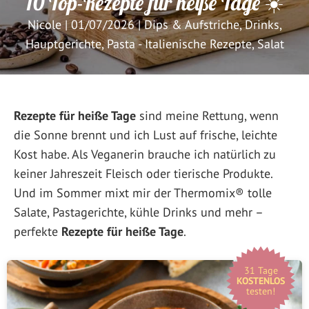
10 Top-Rezepte für heiße Tage ☀️
Nicole
|
01/07/2026
|
Dips & Aufstriche
,
Drinks
,
Hauptgerichte
,
Pasta - Italienische Rezepte
,
Salat
Rezepte für heiße Tage
sind meine Rettung, wenn
die Sonne brennt und ich Lust auf frische, leichte
Kost habe. Als Veganerin brauche ich natürlich zu
keiner Jahreszeit Fleisch oder tierische Produkte.
Und im Sommer mixt mir der Thermomix® tolle
Salate, Pastagerichte, kühle Drinks und mehr –
perfekte
Rezepte für heiße Tage
.
31 Tage
KOSTENLOS
testen!