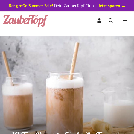
Der große Summer Sale!
Dein ZauberTopf Club –
Jetzt sparen →
Zum
Inhalt
springen
Men