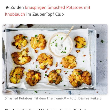
🔥 Zu den
knusprigen Smashed Potatoes mit
Knoblauch
im ZauberTopf Club
Smashed Potatoes mit dem Thermomix® – Foto: Désirée Peikert