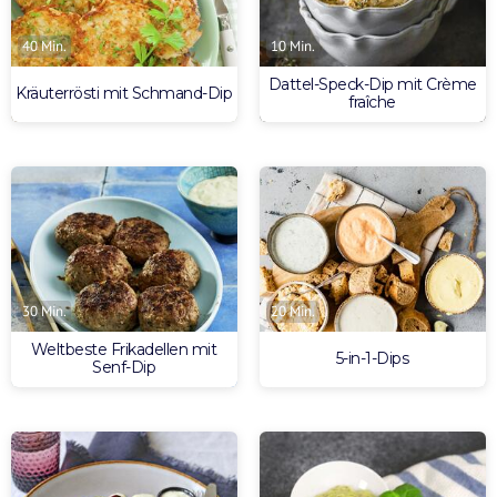
40 Min.
10 Min.
Dattel-Speck-Dip mit Crème
Kräuterrösti mit Schmand-Dip
fraîche
30 Min.
20 Min.
Weltbeste Frikadellen mit
5-in-1-Dips
Senf-Dip