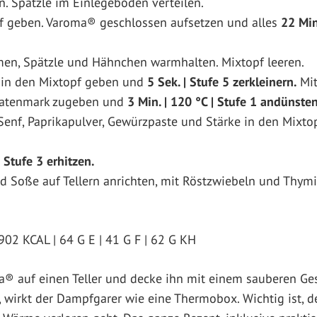
. Spätzle im Einlegeboden verteilen.
f geben. Varoma® geschlossen aufsetzen und alles
22 Min
n, Spätzle und Hähnchen warmhalten. Mixtopf leeren.
 in den Mixtopf geben und
5 Sek. | Stufe 5 zerkleinern.
Mit
matenmark zugeben und
3 Min. | 120 °C | Stufe 1 andünsten
Senf, Paprikapulver, Gewürzpaste und Stärke in den Mixt
| Stufe 3 erhitzen.
d Soße auf Tellern anrichten, mit Röst­zwiebeln und Thym
902 KCAL | 64 G E | 41 G F | 62 G KH
a® auf einen Teller und decke ihn mit einem sauberen Ge
, wirkt der Dampfgarer wie eine Thermobox. Wichtig ist, d