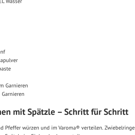
 EL Wasser
enf
kapulver
paste
um Garnieren
m Garnieren
n mit Spätzle – Schritt für Schritt
d Pfeffer würzen und im Varoma® verteilen. Zwiebelringe