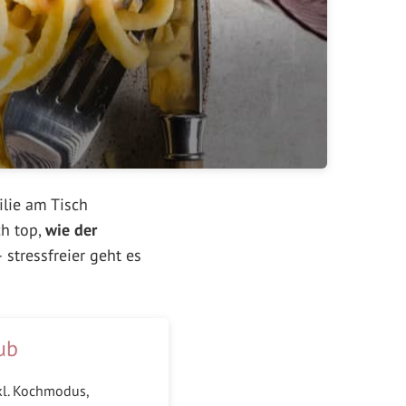
lie am Tisch
ch top,
wie der
 stressfreier geht es
ub
kl. Kochmodus,