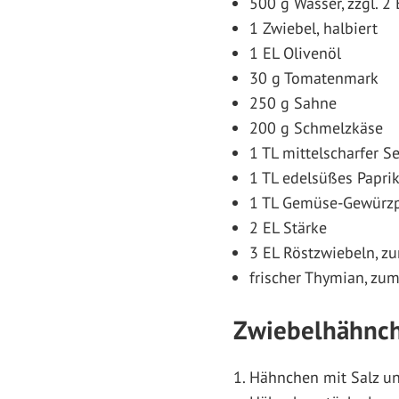
500 g Wasser, zzgl. 2
1 Zwiebel, halbiert
1 EL Olivenöl
30 g Tomatenmark
250 g Sahne
200 g Schmelzkäse
1 TL mittelscharfer S
1 TL edelsüßes Papri
1 TL Gemüse-Gewürz
2 EL Stärke
3 EL Röstzwiebeln, z
frischer Thymian, zu
Zwiebelhähnche
Hähnchen mit Salz un