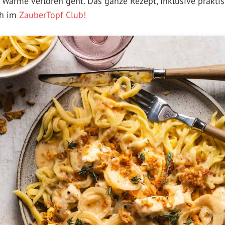
 Wärme verloren geht. Das ganze Rezept, inklusive prak
ch im
ZauberTopf Club!