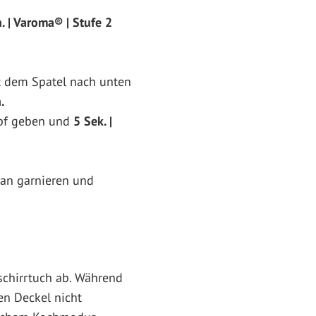
. | Varoma® | Stufe 2
 dem Spatel nach unten
.
opf geben und
5 Sek. |
ian garnieren und
schirrtuch ab. Während
en Deckel nicht