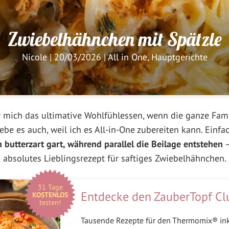
Zwiebelhähnchen mit Spätzle
Nicole
|
20/03/2026
|
All in One
,
Hauptgerichte
r mich das ultimative Wohlfühlessen, wenn die ganze Fami
e es auch, weil ich es All-in-One zubereiten kann. Einfa
butterzart gart, während parallel die Beilage entstehen
–
absolutes Lieblingsrezept für saftiges Zwiebelhähnchen.
31 Tage
Entdecke den ZauberTopf Cl
KOSTENLOS
testen!
Tausende Rezepte für den Thermomix® in