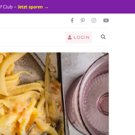
pf Club –
Jetzt sparen →
LOGIN