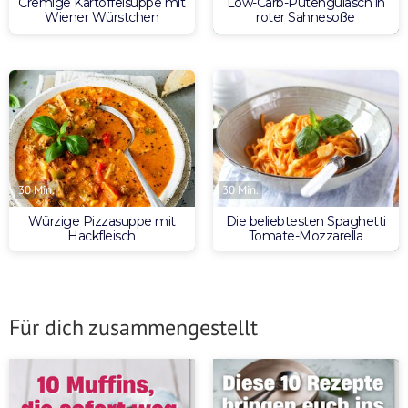
Cremige Kartoffelsuppe mit
Low-Carb-Putengulasch in
Wiener Würstchen
roter Sahnesoße
30 Min.
30 Min.
Würzige Pizzasuppe mit
Die beliebtesten Spaghetti
Hackfleisch
Tomate-Mozzarella
Für dich zusammengestellt