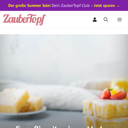
Der große Summer Sale!
Dein ZauberTopf Club –
Jetzt sparen →
Zum
Inhalt
springen
Men