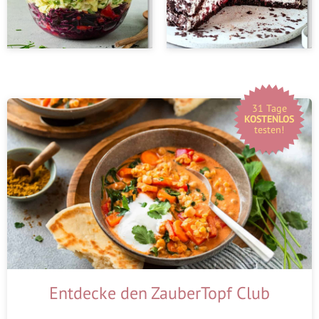
31 Tage
KOSTENLOS
testen!
Entdecke den ZauberTopf Club