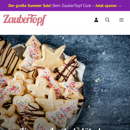
Der große Summer Sale!
Dein ZauberTopf Club –
Jetzt sparen →
Zum
Inhalt
springen
Men