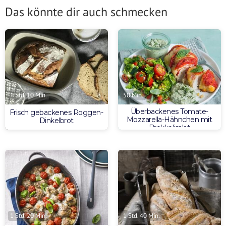
Das könnte dir auch schmecken
1 Std. 10 Min.
50 Min.
Überbackenes Tomate-
Frisch gebackenes Roggen-
Mozzarella-Hähnchen mit
Dinkelbrot
Brokkolisalat
1 Std. 20 Min.
1 Std. 40 Min.