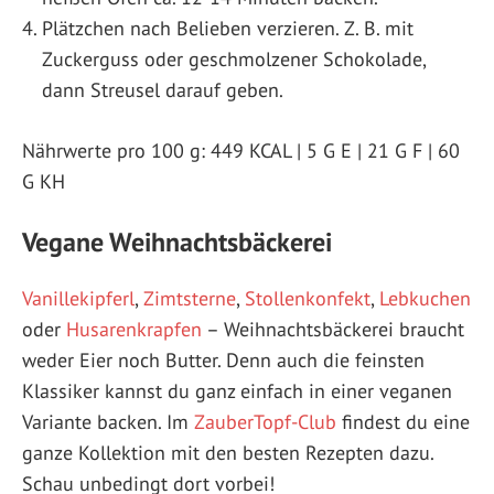
Plätzchen nach Belieben verzieren. Z. B. mit
Zuckerguss oder geschmolzener Schokolade,
dann Streusel darauf geben.
Nährwerte pro 100 g: 449 KCAL | 5 G E | 21 G F | 60
G KH
Vegane Weihnachtsbäckerei
Vanillekipferl
,
Zimtsterne
,
Stollenkonfekt
,
Lebkuchen
oder
Husarenkrapfen
– Weihnachtsbäckerei braucht
weder Eier noch Butter. Denn auch die feinsten
Klassiker kannst du ganz einfach in einer veganen
Variante backen. Im
ZauberTopf-Club
findest du eine
ganze Kollektion mit den besten Rezepten dazu.
Schau unbedingt dort vorbei!