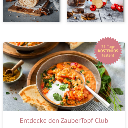
31 Tage
KOSTENLOS
testen!
Entdecke den ZauberTopf Club