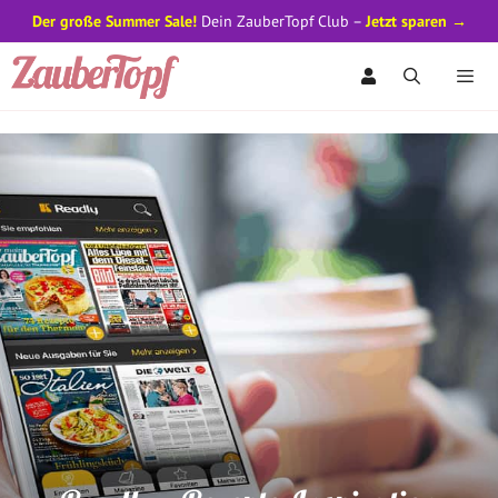
Der große Summer Sale!
Dein ZauberTopf Club –
Jetzt sparen →
Zum
Inhalt
springen
Men