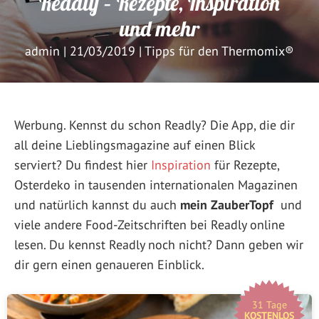
Readly – Rezepte, Inspiration
und mehr
admin
|
21/03/2019
|
Tipps für den Thermomix®
Werbung. Kennst du schon Readly? Die App, die dir
all deine Lieblingsmagazine auf einen Blick
serviert? Du findest hier
Inspiration
für Rezepte,
Osterdeko in tausenden internationalen Magazinen
und natürlich kannst du auch
mein ZauberTopf
und
viele andere Food-Zeitschriften bei Readly online
lesen. Du kennst Readly noch nicht? Dann geben wir
dir gern einen genaueren Einblick.
31 Tage
KOSTENLOS