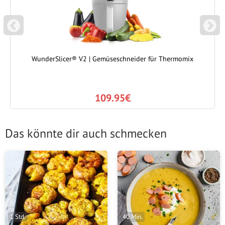
P
N
REVIOUS
EXT
WunderSlicer® V2 | Gemüseschneider für Thermomix
109.95€
Das könnte dir auch schmecken
1 Std.
40 Min.