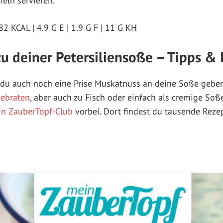
feln servieren.
2 KCAL | 4.9 G E | 1.9 G F | 11 G KH
u deiner Petersiliensoße – Tipps & 
du auch noch eine Prise Muskatnuss an deine Soße geben
ebraten
, aber auch zu Fisch oder einfach als cremige Soß
n ZauberTopf-Club
vorbei. Dort findest du tausende Rezep