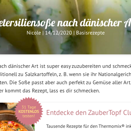
etersiliensoße nach dänischer A
Nicole
|
14/12/2020
|
Basisrezepte
ach dänischer Art ist super easy zuzubereiten und schmeckt
itionell zu Salzkartoffeln, z. B. wenn sie ihr Nationalgeri
en. Die Soße passt aber auch perfekt zu Gemüse aller Art.
er kommt das Rezept, lass es dir schmecken.
31 Tage
Entdecke den ZauberTopf Cl
KOSTENLOS
testen!
Tausende Rezepte für den Thermomix® in