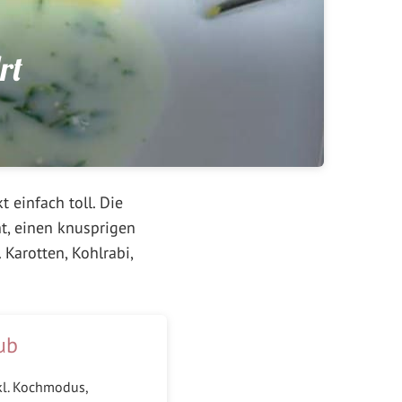
rt
 einfach toll. Die
cht, einen knusprigen
 Karotten, Kohlrabi,
ub
kl. Kochmodus,