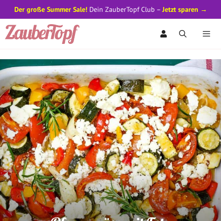
Der große Summer Sale!
Dein ZauberTopf Club –
Jetzt sparen →
Zum
Inhalt
springen
Men