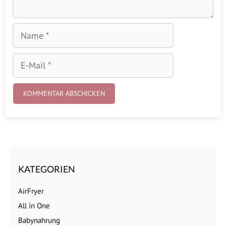
Name
E-
Mail
KATEGORIEN
AirFryer
All in One
Babynahrung