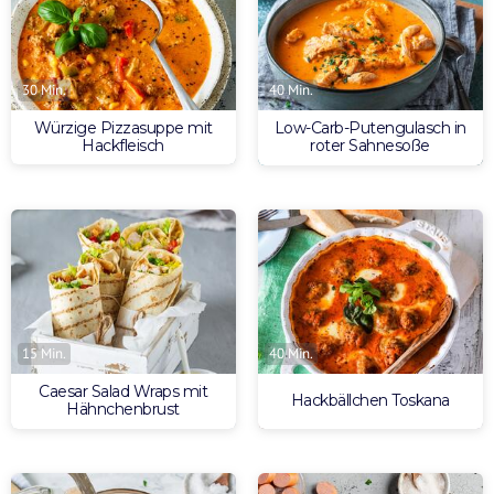
30 Min.
40 Min.
Würzige Pizzasuppe mit
Low-Carb-Putengulasch in
Hackfleisch
roter Sahnesoße
15 Min.
40 Min.
Caesar Salad Wraps mit
Hackbällchen Toskana
Hähnchenbrust