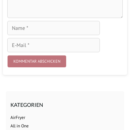
Name
E-
Mail
KATEGORIEN
AirFryer
All in One