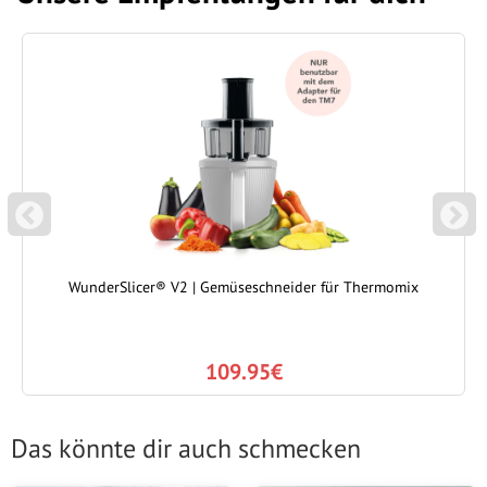
P
N
REVIOUS
EXT
WunderSlicer® V2 | Gemüseschneider für Thermomix
109.95€
Das könnte dir auch schmecken