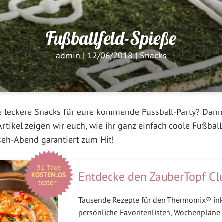
Fußballfeld-Spieße
admin
|
12/06/2018
|
Snacks
re leckere Snacks für eure kommende Fussball-Party? Dan
Artikel zeigen wir euch, wie ihr ganz einfach coole Fußbal
seh-Abend garantiert zum Hit!
31 Tage
Entdecke den ZauberTopf Cl
KOSTENLOS
testen!
Tausende Rezepte für den Thermomix® in
persönliche Favoritenlisten, Wochenpläne 