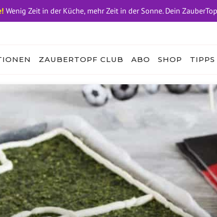
!
Wenig Zeit in der Küche, mehr Zeit in der Sonne. Dein ZauberTo
TIONEN
ZAUBERTOPF CLUB
ABO
SHOP
TIPPS