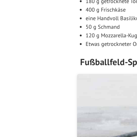
180 g getrocknete To
400 g Frischkäse
eine Handvoll Basili
50 g Schmand
120 g Mozzarella-Kug
Etwas getrockneter 
Fußballfeld-Sp