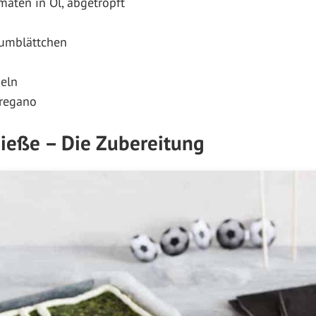
maten in Öl, abgetropft
kumblättchen
eln
Oregano
ieße – Die Zubereitung