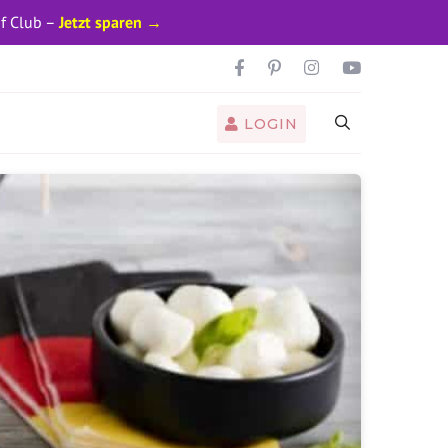
pf Club –
Jetzt sparen →
LOGIN