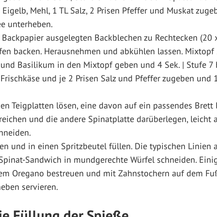
Eigelb, Mehl, 1 TL Salz, 2 Prisen Pfeffer und Muskat zuge
e unterheben.
t Backpapier ausgelegten Backblechen zu Rechtecken (20 x
en backen. Herausnehmen und abkühlen lassen. Mixtopf 
und Basilikum in den Mixtopf geben und 4 Sek. | Stufe 7 
Frischkäse und je 2 Prisen Salz und Pfeffer zugeben und 1
n Teigplatten lösen, eine davon auf ein passendes Brett 
reichen und die andere Spinatplatte darüberlegen, leicht
hneiden.
 und in einen Spritzbeutel füllen. Die typischen Linien 
Spinat-Sandwich in mundgerechte Würfel schneiden. Eini
em Oregano bestreuen und mit Zahnstochern auf dem Fußba
eben servieren.
die Füllung der Spieße