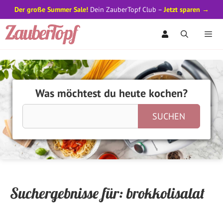
Der große Summer Sale!
Dein ZauberTopf Club –
Jetzt sparen →
Zum
Inhalt
springen
Men
Was möchtest du heute kochen?
Suchergebnisse für:
brokkolisalat