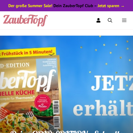
Der große Summer Sale!
Dein ZauberTopf Club –
Jetzt sparen →
Zum
Inhalt
springen
Men