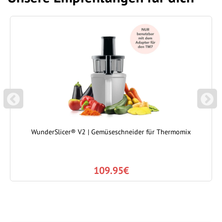
P
N
REVIOUS
EXT
WunderSlicer® V2 | Gemüseschneider für Thermomix
109.95€