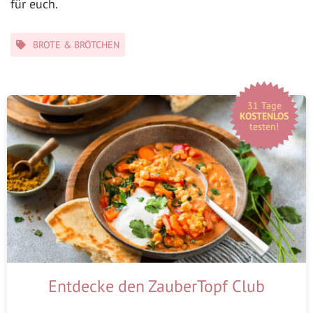
für euch.
Kategorien
BROTE & BRÖTCHEN
31 Tage
KOSTENLOS
testen!
Entdecke den ZauberTopf Club