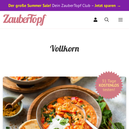
Der große Summer Sale!
Dein ZauberTopf Club –
Jetzt sparen →
Zum
Inhalt
springen
Men
Vollkorn
31 Tage
KOSTENLOS
testen!