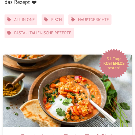
das Rezept ❤️
Kategorien
ALL IN ONE
FISCH
HAUPTGERICHTE
PASTA - ITALIENISCHE REZEPTE
31 Tage
KOSTENLOS
testen!