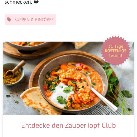
schmecken. ❤️
Kategorien
SUPPEN & EINTÖPFE
31 Tage
KOSTENLOS
testen!
Entdecke den ZauberTopf Club