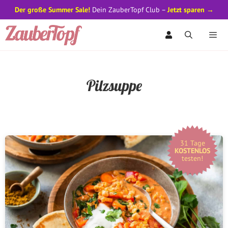
Der große Summer Sale!
Dein ZauberTopf Club –
Jetzt sparen →
Zum
Inhalt
springen
Men
Pilzsuppe
31 Tage
KOSTENLOS
testen!