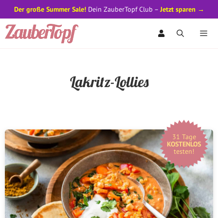
Der große Summer Sale!
Dein ZauberTopf Club –
Jetzt sparen →
Zum
Inhalt
springen
Men
Lakritz-Lollies
31 Tage
KOSTENLOS
testen!