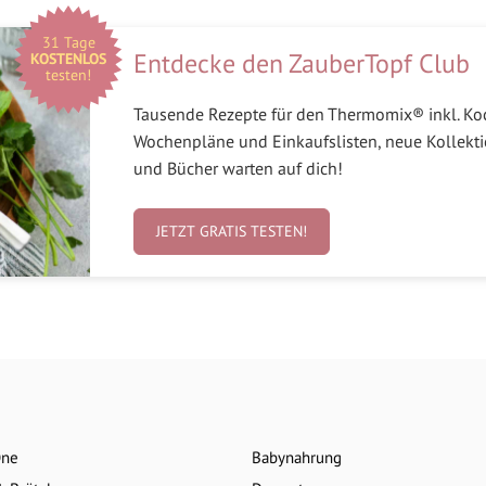
31 Tage
Entdecke den ZauberTopf Club
KOSTENLOS
testen!
Tausende Rezepte für den Thermomix® inkl. Koc
Wochenpläne und Einkaufslisten, neue Kollekti
und Bücher warten auf dich!
JETZT GRATIS TESTEN!
One
Babynahrung