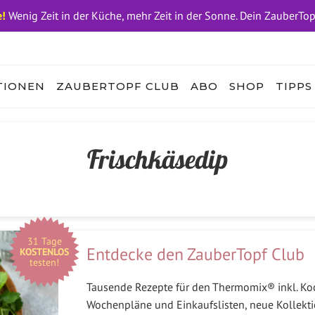
!
Wenig Zeit in der Küche, mehr Zeit in der Sonne. Dein ZauberTo
TIONEN
ZAUBERTOPF CLUB
ABO
SHOP
TIPPS
Frischkäsedip
31 Tage
Entdecke den ZauberTopf Club
KOSTENLOS
testen!
Tausende Rezepte für den Thermomix® inkl. Koc
Wochenpläne und Einkaufslisten, neue Kollekti