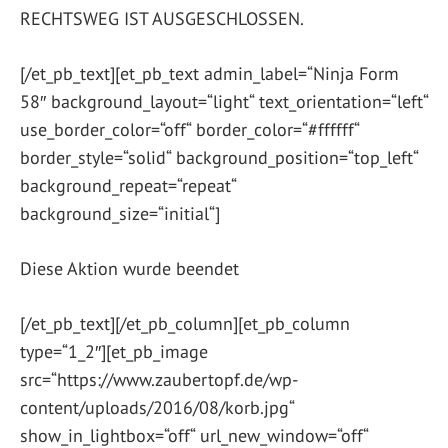
RECHTSWEG IST AUSGESCHLOSSEN.
[/et_pb_text][et_pb_text admin_label=“Ninja Form
58″ background_layout=“light“ text_orientation=“left“
use_border_color=“off“ border_color=“#ffffff“
border_style=“solid“ background_position=“top_left“
background_repeat=“repeat“
background_size=“initial“]
Diese Aktion wurde beendet
[/et_pb_text][/et_pb_column][et_pb_column
type=“1_2″][et_pb_image
src=“https://www.zaubertopf.de/wp-
content/uploads/2016/08/korb.jpg“
show_in_lightbox=“off“ url_new_window=“off“