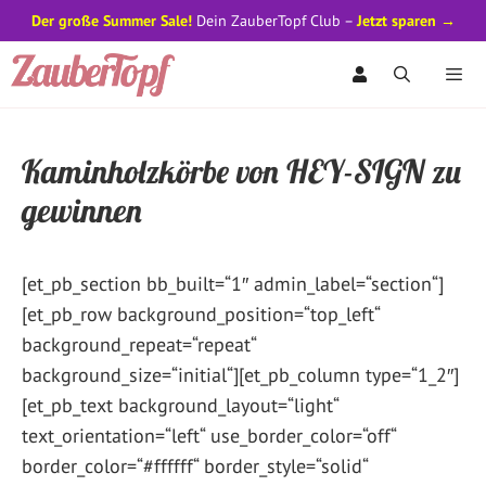
Der große Summer Sale!
Dein ZauberTopf Club –
Jetzt sparen →
Zum
Inhalt
springen
Men
Kaminholzkörbe von HEY-SIGN zu
gewinnen
[et_pb_section bb_built=“1″ admin_label=“section“]
[et_pb_row background_position=“top_left“
background_repeat=“repeat“
background_size=“initial“][et_pb_column type=“1_2″]
[et_pb_text background_layout=“light“
text_orientation=“left“ use_border_color=“off“
border_color=“#ffffff“ border_style=“solid“