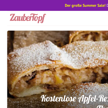
Der große Summer Sale!
D
Zum
Inhalt
springen
Kostenlose Apfel-Re