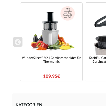
P
REVIOUS
er) |
WunderSlicer® V2 | Gemüseschneider für
KochFix Gar
r Monsieur
Thermomix
Gareinsa
109.95€
KATEGORIEN