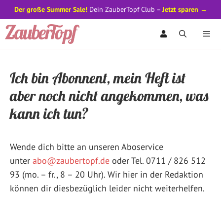
Der große Summer Sale!
Dein ZauberTopf Club –
Jetzt sparen →
Zum
Inhalt
springen
Men
Ich bin Abonnent, mein Heft ist
aber noch nicht angekommen, was
kann ich tun?
Wende dich bitte an unseren Aboservice
unter
abo@zaubertopf.de
oder Tel. 0711 / 826 512
93 (mo. – fr., 8 – 20 Uhr). Wir hier in der Redaktion
können dir diesbezüglich leider nicht weiterhelfen.